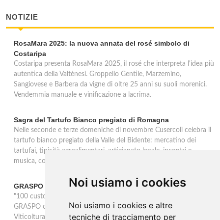
NOTIZIE
RosaMara 2025: la nuova annata del rosé simbolo di
Costaripa
Costaripa presenta RosaMara 2025, il rosé che interpreta l'idea più
autentica della Valtènesi. Groppello Gentile, Marzemino,
Sangiovese e Barbera da vigne di oltre 25 anni su suoli morenici.
Vendemmia manuale e vinificazione a lacrima.
Sagra del Tartufo Bianco pregiato di Romagna
Nelle seconde e terze domeniche di novembre Cusercoli celebra il
tartufo bianco pregiato della Valle del Bidente: mercatino dei
tartufai, tipicità agroalimentari, artigianato locale, incontri e
musica, con premiazione del miglior tartufo trovato.
Noi usiamo i cookies
GRASPO vince l'Award OIV 2025
"100 custodi per 100 vitigni, la Biodiversità Viticola in Italia" di
Noi usiamo i cookies e altre
GRASPO conquista l'Award 2025 dell'OIV nella categoria
tecniche di tracciamento per
Viticoltura. Il premio sarà consegnato il 21 ottobre a Digione in