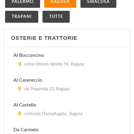
PALERMO
RAGUSA
SIRACUSA
TRAPANI
TUTTE
OSTERIE E TRATTORIE
Al Bocconcino
corso Vittorio Veneto 96, Ragusa
Al Casereccio
via Psaumida 22, Ragusa
Al Castello
contrada Donnafugata , Ragusa
Da Carmelo