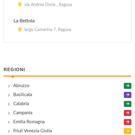
via Andrea Doria , Ragusa
La Bettola
largo Camerina 7, Ragusa
La Nuova Rusticana
via XXV Aprile 68, Ragusa
REGIONI
Abruzzo
Basilicata
Calabria
Campania
Emilia Romagna
Friuli Venezia Giulia