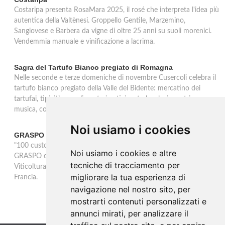
Costaripa presenta RosaMara 2025, il rosé che interpreta l'idea più
autentica della Valtènesi. Groppello Gentile, Marzemino,
Sangiovese e Barbera da vigne di oltre 25 anni su suoli morenici.
Vendemmia manuale e vinificazione a lacrima.
Sagra del Tartufo Bianco pregiato di Romagna
Nelle seconde e terze domeniche di novembre Cusercoli celebra il
tartufo bianco pregiato della Valle del Bidente: mercatino dei
tartufai, tipicità agroalimentari, artigianato locale, incontri e
musica, con premiazione del miglior tartufo trovato.
Noi usiamo i cookies
GRASPO vince l'Award OIV 2025
"100 custodi per 100 vitigni, la Biodiversità Viticola in Italia" di
Noi usiamo i cookies e altre
GRASPO conquista l'Award 2025 dell'OIV nella categoria
tecniche di tracciamento per
Viticoltura. Il premio sarà consegnato il 21 ottobre a Digione in
migliorare la tua esperienza di
Francia.
navigazione nel nostro sito, per
mostrarti contenuti personalizzati e
annunci mirati, per analizzare il