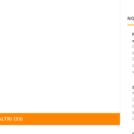
NO
i
v
C
d
a
ALTRI (33)