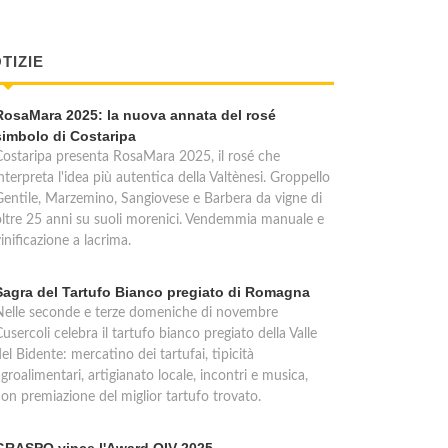
TIZIE
RosaMara 2025: la nuova annata del rosé
simbolo di Costaripa
Costaripa presenta RosaMara 2025, il rosé che
nterpreta l'idea più autentica della Valtènesi. Groppello
Gentile, Marzemino, Sangiovese e Barbera da vigne di
oltre 25 anni su suoli morenici. Vendemmia manuale e
inificazione a lacrima.
Sagra del Tartufo Bianco pregiato di Romagna
Nelle seconde e terze domeniche di novembre
usercoli celebra il tartufo bianco pregiato della Valle
el Bidente: mercatino dei tartufai, tipicità
groalimentari, artigianato locale, incontri e musica,
con premiazione del miglior tartufo trovato.