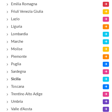
Emilia Romagna
Carlotta
Friuli Venezia Giulia
via Paolo Paternostro 32, Palermo
Lazio
Liguria
Da Calogero
Lombardia
via Torre Mondello 22 e, Palermo
Marche
Molise
Piemonte
Puglia
Sardegna
Sicilia
Toscana
Trentino Alto Adige
Umbria
Valle d'Aosta