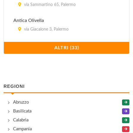
via Sammartino 65, Palermo
Antica Olivella
via Giacalone 3, Palermo
Antica Trattoria
ALTRI (33)
via Torretta 17, Palermo
Basile
via Bara all'Olivella 3, Palermo
REGIONI
Biondo
Abruzzo
via Giosuè Carducci 15, Palermo
Basilicata
Borgo Blu
Calabria
via Volturno 40/44, Palermo
Campania