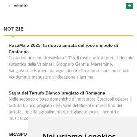
Veneto
NOTIZIE
RosaMara 2025: la nuova annata del rosé simbolo di
Costaripa
Costaripa presenta RosaMara 2025, il rosé che interpreta l'idea più
autentica della Valtènesi. Groppello Gentile, Marzemino,
Sangiovese e Barbera da vigne di oltre 25 anni su suoli morenici.
Vendemmia manuale e vinificazione a lacrima.
Sagra del Tartufo Bianco pregiato di Romagna
Nelle seconde e terze domeniche di novembre Cusercoli celebra il
tartufo bianco pregiato della Valle del Bidente: mercatino dei
tartufai, tipicità agroalimentari, artigianato locale, incontri e
musica, con premiazione del miglior tartufo trovato.
GRASPO vince l'Award OIV 2025
Noi usiamo i cookies