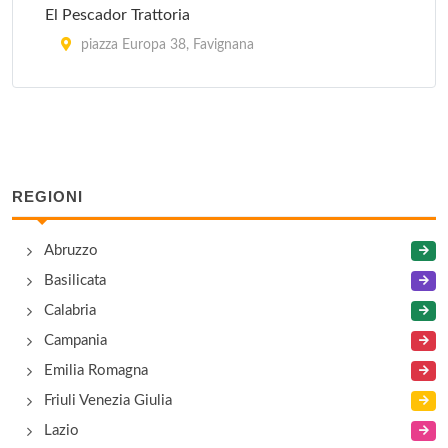
El Pescador Trattoria
piazza Europa 38, Favignana
Fontana Dal 1938
via San Giovanni Bosco 22, Trapani
Fratelli Pensabene
REGIONI
via Argenteria 74, Erice
Abruzzo
La Bettolaccia
Basilicata
via Generale Enrico Fardella 25, Trapani
Calabria
Campania
Melamare
Emilia Romagna
viale Regina Elena 30, Trapani
Friuli Venezia Giulia
Safina
Lazio