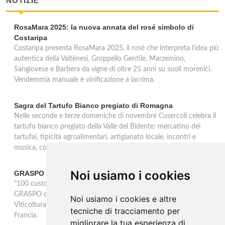
NOTIZIE
RosaMara 2025: la nuova annata del rosé simbolo di
Costaripa
Costaripa presenta RosaMara 2025, il rosé che interpreta l'idea più
autentica della Valtènesi. Groppello Gentile, Marzemino,
Sangiovese e Barbera da vigne di oltre 25 anni su suoli morenici.
Vendemmia manuale e vinificazione a lacrima.
Sagra del Tartufo Bianco pregiato di Romagna
Nelle seconde e terze domeniche di novembre Cusercoli celebra il
tartufo bianco pregiato della Valle del Bidente: mercatino dei
tartufai, tipicità agroalimentari, artigianato locale, incontri e
musica, con premiazione del miglior tartufo trovato.
Noi usiamo i cookies
GRASPO vince l'Award OIV 2025
"100 custodi per 100 vitigni, la Biodiversità Viticola in Italia" di
GRASPO conquista l'Award 2025 dell'OIV nella categoria
Noi usiamo i cookies e altre
Viticoltura. Il premio sarà consegnato il 21 ottobre a Digione in
tecniche di tracciamento per
Francia.
migliorare la tua esperienza di