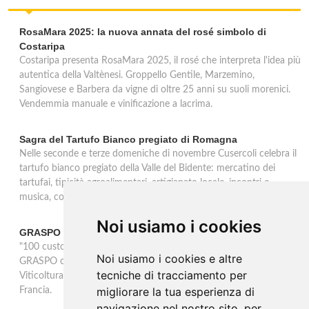
RosaMara 2025: la nuova annata del rosé simbolo di
Costaripa
Costaripa presenta RosaMara 2025, il rosé che interpreta l'idea più
autentica della Valtènesi. Groppello Gentile, Marzemino,
Sangiovese e Barbera da vigne di oltre 25 anni su suoli morenici.
Vendemmia manuale e vinificazione a lacrima.
Sagra del Tartufo Bianco pregiato di Romagna
Nelle seconde e terze domeniche di novembre Cusercoli celebra il
tartufo bianco pregiato della Valle del Bidente: mercatino dei
tartufai, tipicità agroalimentari, artigianato locale, incontri e
musica, con premiazione del miglior tartufo trovato.
Noi usiamo i cookies
GRASPO vince l'Award OIV 2025
"100 custodi per 100 vitigni, la Biodiversità Viticola in Italia" di
Noi usiamo i cookies e altre
GRASPO conquista l'Award 2025 dell'OIV nella categoria
tecniche di tracciamento per
Viticoltura. Il premio sarà consegnato il 21 ottobre a Digione in
migliorare la tua esperienza di
Francia.
navigazione nel nostro sito, per